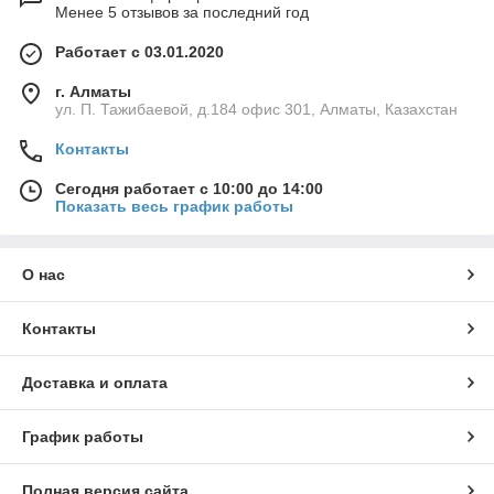
воздействии таких факторов как разряды
Менее 5 отзывов за последний год
молний, броски напряжения и короткие
Работает с 03.01.2020
замыкания в питающей сети, воздействие
климатических факторов, пыли.
г. Алматы
ул. П. Тажибаевой, д.184 офис 301, Алматы, Казахстан
Купить по доступной цене LED светильники
для магазинов на нашем сайте легко:
Контакты
просто оставьте заявку.
Сегодня работает с 10:00 до 14:00
Показать весь график работы
Ассортимент светильников
О нас
Серия TL-PROM TRADE 37 Вт
Контакты
Доставка и оплата
Серия TL-PROM TRADE 45 Вт
График работы
Полная версия сайта