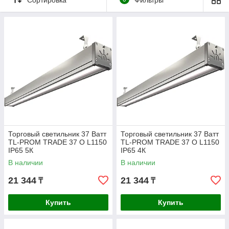
ЦЕНЕ
ПОЛУЧИТЬ
КОНСУЛЬТАЦИЮ
БЕСПЛАТНО
Отвечаем в течении часа
Позвонить нам
Торговый светильник 37 Ватт
Торговый светильник 37 Ватт
TL-PROM TRADE 37 O L1150
TL-PROM TRADE 37 O L1150
IP65 5К
IP65 4К
В наличии
В наличии
21 344
21 344
₸
₸
Купить
Купить
НАШ
КАТАЛОГ