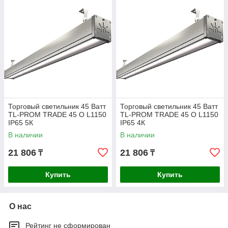
ПРИМЕНЕНИЕ
Светодиодные светильники для торгового
Торговый светильник 45 Ватт
Торговый светильник 45 Ватт
зала в Алматы серии TL-PROM TRADE
TL-PROM TRADE 45 O L1150
TL-PROM TRADE 45 O L1150
IP65 5К
IP65 4К
предназначены для внутреннего освещения
В наличии
В наличии
зданий. Позволяет использовать его в
качестве источника света для
21 806
21 806
₸
₸
административных зданий, офисов,
Купить
Купить
торговых помещений с искусственно
регулируемыми климатическими условиями.
Немаловажным фактором является их
О нас
надежность в процессе эксплуатации при
Рейтинг не сформирован