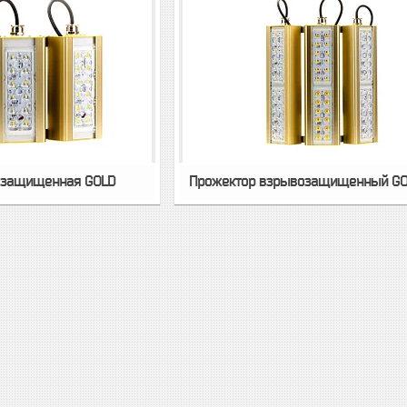
озащищенная GOLD
Прожектор взрывозащищенный G