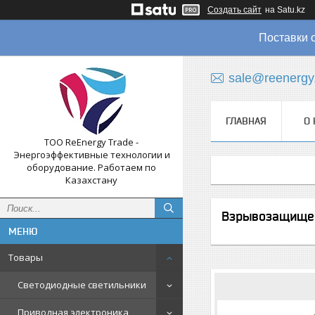
Создать сайт
на Satu.kz
Поставки 
sale@reenergy
ГЛАВНАЯ
О 
ТОО ReEnergy Trade -
Энергоэффективные технологии и
оборудование. Работаем по
Казахстану
Взрывозащищен
Товары
Светодиодные светильники
Приводная электроника