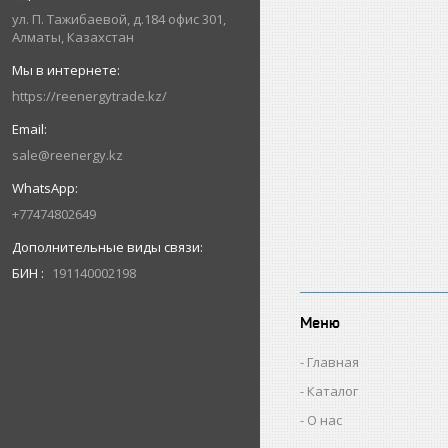
ул. П. Тажибаевой, д.184 офис 301,
Алматы, Казахстан
https://reenergytrade.kz/
sale@reenergy.kz
+77474802649
БИН
191140002198
Меню
Главная
Каталог
О нас