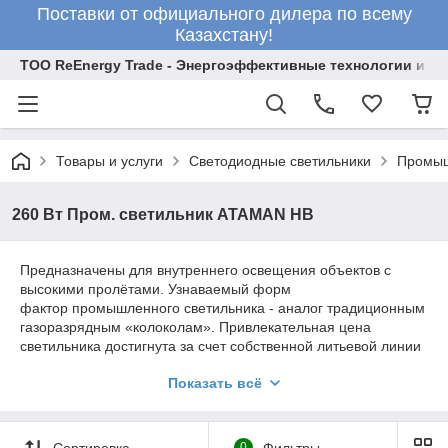
Поставки от официального дилера по всему
Казахстану!
ТОО ReEnergy Trade - Энергоэффективные технологии и об
Товары и услуги
Светодиодные светильники
Промыш
260 Вт Пром. светильник ATAMAN HB
Предназначены для внутреннего освещения объектов с
высокими пролётами. Узнаваемый форм
фактор промышленного светильника - аналог традиционным
газоразрядным «колоколам». Привлекательная цена
светильника достигнута за счет собственной литьевой линии
корпусов и рассеивателей данной серии. Комплектация
Показать всё
закаленным стеклом GL применяется в пожароопасных
зонах. Выпускаются в нескольких форм - факторах
Сортировка
0
Фильтры