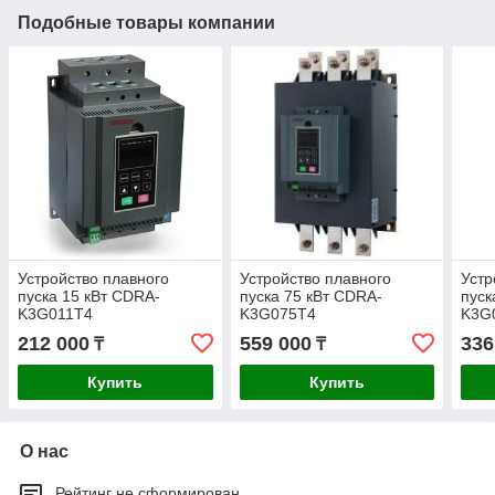
Подобные товары компании
Устройство плавного
Устройство плавного
Устр
пуска 15 кВт CDRA-
пуска 75 кВт CDRA-
пуск
K3G011T4
K3G075T4
K3G
212 000
559 000
336
₸
₸
Купить
Купить
О нас
Рейтинг не сформирован