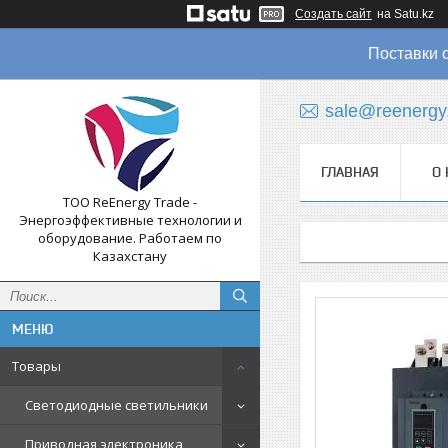
Создать сайт
на Satu.kz
Поставки 
sale@reenergy
ГЛАВНАЯ
О 
ТОО ReEnergy Trade -
Энергоэффективные технологии и
оборудование. Работаем по
Казахстану
Товары
Светодиодные светильники
Приводная электроника