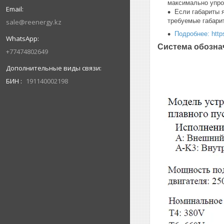
максимально упро
Если габариты 
требуемые габари
sale@reenergy.kz
Подробнее: https
Система обозна
+77474802649
БИН
191140002198