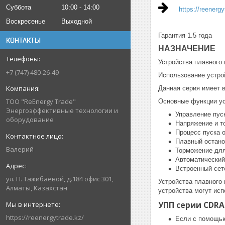
Суббота
10:00
14:00
https://reenerg
Воскресенье
Выходной
Гарантия 1.5 года
КОНТАКТЫ
НАЗНАЧЕНИЕ
Устройства плавного
+7 (747) 480-26-49
Использование устро
Данная серия имеет 
ТОО "ReEnergy Trade"
Основные функции ус
Энергоэффективные технологии и
Управление пус
оборудование
Напряжение и то
Процесс пуска о
Плавный остано
Валерий
Торможение для
Автоматический
Встроенный сет
ул. П. Тажибаевой, д.184 офис 301,
Устройства плавного
Алматы, Казахстан
устройства могут испо
УПП серии CDRA
https://reenergytrade.kz/
Если с помощью