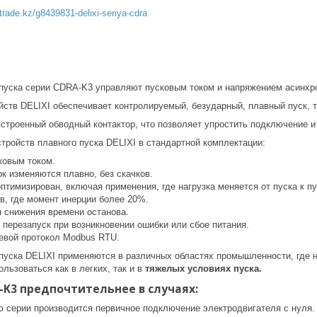
ytrade.kz/g8439831-delixi-seriya-cdra
 пуска серии CDRA-K3 управляют пусковым током и напряжением асинхр
йств DELIXI обеспечивает контролируемый, безударный, плавный пуск,
встроенный обводный контактор, что позволяет упростить подключение 
тройств плавного пуска DELIXI в стандартной комплектации:
ковым током.
к изменяются плавно, без скачков.
птимизирован, включая применения, где нагрузка меняется от пуска к пу
в, где момент инерции более 20%.
 снижения времени останова.
 перезапуск при возникновении ошибки или сбое питания.
евой протокол Modbus RTU.
 пуска DELIXI применяются в различных областях промышленности, где 
льзоваться как в легких, так и в
тяжелых условиях пуска.
-K3 предпочтительнее в случаях:
 серии производится первичное подключение электродвигателя с нуля. 