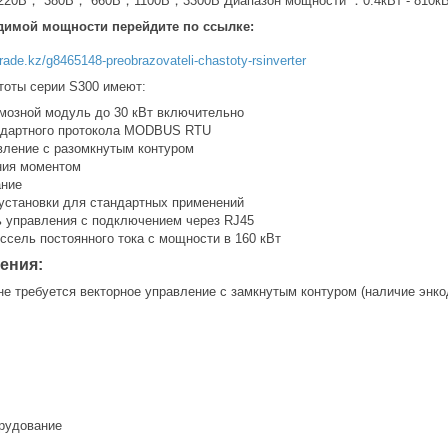
220В， 380В， 660В，1100В，3300В Диапазон мощности ：0.4кВт - 810к
димой мощности перейдите по ссылке:
trade.kz/g8465148-preobrazovateli-chastoty-rsinverter
тоты серии S300 имеют:
мозной модуль до 30 кВт включительно
ндартного протокола MODBUS RTU
вление с разомкнутым контуром
ния моментом
ание
установки для стандартных применений
 управления с подключением через RJ45
ссель постоянного тока с мощности в 160 кВт
ения:
не требуется векторное управление с замкнутым контуром (наличие энко
рудование