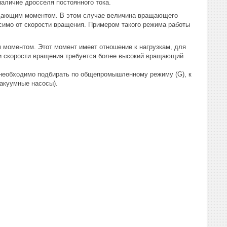
аличие дросселя постоянного тока.
ащающим моментом. В этом случае величина вращающего
исимо от скорости вращения. Примером такого режима работы
моментом. Этот момент имеет отношение к нагрузкам, для
ии скорости вращения требуется более высокий вращающий
необходимо подбирать по общепромышленному режиму (G), к
вакуумные насосы).