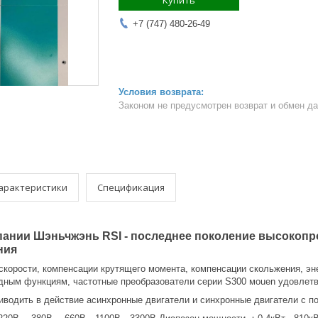
Купить
+7 (747) 480-26-49
Законом не предусмотрен возврат и обмен д
арактеристики
Спецификация
пании Шэньчжэнь RSI - последнее поколение высокоп
ния
скорости, компенсации крутящего момента, компенсации скольжения, э
ным функциям, частотные преобразователи серии S300 моuen удовлетво
иводить в действие асинхронные двигатели и синхронные двигатели с п