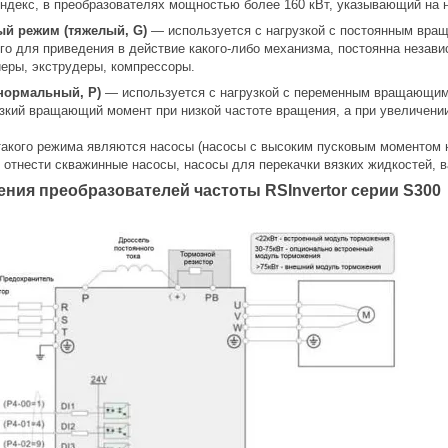
индекс, в преобразователях мощностью более 160 кВт, указывающий на н
ый режим
(тяжелый, G)
— используется с нагрузкой с постоянным вр
го для приведения в действие какого-либо механизма, постоянна незав
йеры, экструдеры, компрессоры.
нормальный, P)
— используется с нагрузкой с переменным вращающим 
изкий вращающий момент при низкой частоте вращения, а при увеличен
акого режима являются насосы (насосы с высоким пусковым моментом 
 отнести скважинные насосы, насосы для перекачки вязких жидкостей, 
ния преобразователей частоты RSInvertor серии S300