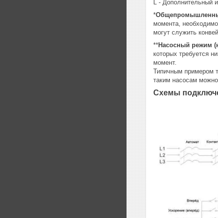
L - Дополнительный 
*
Общепромышленн
момента, необходимо
могут служить конве
**
Насосный режим (
которых требуется н
момент.
Типичным примером т
таким насосам можно
Схемы подключе