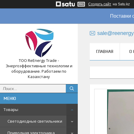
Создать сайт
на Satu.kz
Поставки 
sale@reenergy
ГЛАВНАЯ
О 
ТОО ReEnergy Trade -
Энергоэффективные технологии и
оборудование. Работаем по
Казахстану
Товары
Светодиодные светильники
Приводная электроника