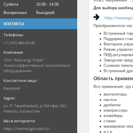
Класс напряжения ：
Суббота
10:00
14:00
Для выбора необхо
Воскресенье
Выходной
https://reenergy
КОНТАКТЫ
Преобразователи час
Встроенный тор
Поддержка ста
+7 (747) 480-26-49
Векторное упра
Режим управле
ПИД-регулиров
ТОО "ReEnergy Trade"
Заводские пред
Энергоэффективные технологии и
Съемная панель
оборудование
Встроенный дро
Область примен
Все применения, где 
Валерий
вентиляторы
насосы
дробилки
ул. П. Тажибаевой, д.184 офис 301,
компрессоры
Алматы, Казахстан
конвейеры
станки
маневровое обо
https://reenergytrade.kz/
и т.д.