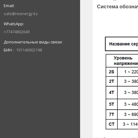
Система обознач
sale@reenergy.kz
+77474802649
БИН
191140002198