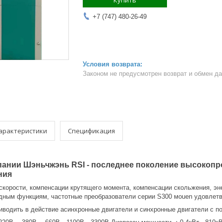
Купить
+7 (747) 480-26-49
Законом не предусмотрен возврат и обмен д
арактеристики
Спецификация
пании Шэньчжэнь RSI - последнее поколение высокоп
ния
скорости, компенсации крутящего момента, компенсации скольжения, э
ным функциям, частотные преобразователи серии S300 моuen удовлетво
иводить в действие асинхронные двигатели и синхронные двигатели с п