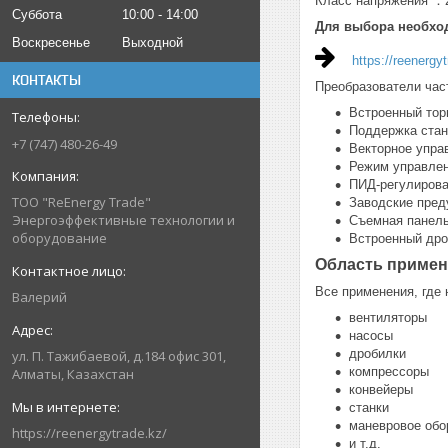
Класс напряжения ：
Суббота
10:00
14:00
Для выбора необхо
Воскресенье
Выходной
https://reenergy
КОНТАКТЫ
Преобразователи час
Встроенный тор
Поддержка ста
+7 (747) 480-26-49
Векторное упра
Режим управле
ПИД-регулиров
ТОО "ReEnergy Trade"
Заводские пред
Энергоэффективные технологии и
Съемная панель
оборудование
Встроенный дро
Область примен
Все применения, где 
Валерий
вентиляторы
насосы
дробилки
ул. П. Тажибаевой, д.184 офис 301,
компрессоры
Алматы, Казахстан
конвейеры
станки
маневровое обо
https://reenergytrade.kz/
и т.д.