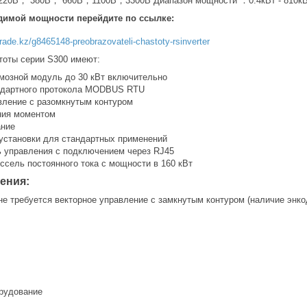
220В， 380В， 660В，1100В，3300В Диапазон мощности ：0.4кВт - 810к
димой мощности перейдите по ссылке:
trade.kz/g8465148-preobrazovateli-chastoty-rsinverter
тоты серии S300 имеют:
мозной модуль до 30 кВт включительно
ндартного протокола MODBUS RTU
вление с разомкнутым контуром
ния моментом
ание
установки для стандартных применений
 управления с подключением через RJ45
ссель постоянного тока с мощности в 160 кВт
ения:
не требуется векторное управление с замкнутым контуром (наличие энко
рудование