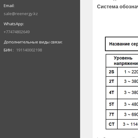
Система обознач
sale@reenergy.kz
+77474802649
БИН
191140002198