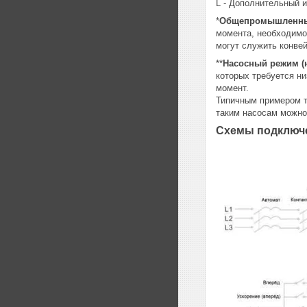
L - Дополнительный 
*
Общепромышленн
момента, необходимо
могут служить конве
**
Насосный режим (
которых требуется н
момент.
Типичным примером т
таким насосам можно
Схемы подключе