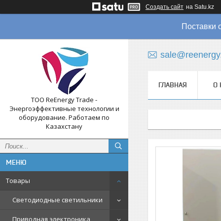
Создать сайт
на Satu.kz
Поставки 
sale@reenergy
ГЛАВНАЯ
О 
ТОО ReEnergy Trade -
Энергоэффективные технологии и
оборудование. Работаем по
Казахстану
Товары
Светодиодные светильники
Приводная электроника