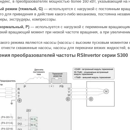
индекс, в преобразователях мощностью более 160 кВт, указывающий на н
ый режим
(тяжелый, G)
— используется с нагрузкой с постоянным вр
го для приведения в действие какого-либо механизма, постоянна незав
йеры, экструдеры, компрессоры.
нормальный, P)
— используется с нагрузкой с переменным вращающим 
изкий вращающий момент при низкой частоте вращения, а при увеличен
акого режима являются насосы (насосы с высоким пусковым моментом 
 отнести скважинные насосы, насосы для перекачки вязких жидкостей, 
ния преобразователей частоты RSInvertor серии S300