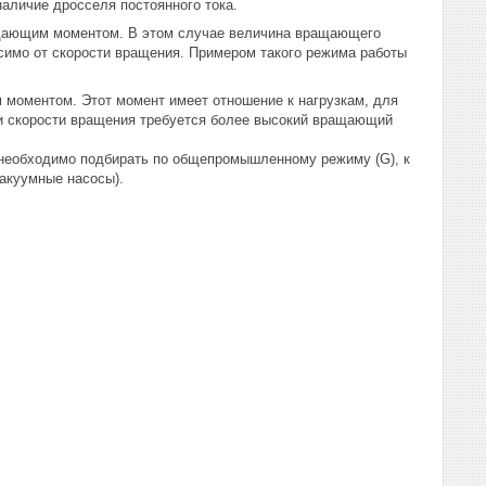
аличие дросселя постоянного тока.
ащающим моментом. В этом случае величина вращающего
исимо от скорости вращения. Примером такого режима работы
моментом. Этот момент имеет отношение к нагрузкам, для
ии скорости вращения требуется более высокий вращающий
необходимо подбирать по общепромышленному режиму (G), к
вакуумные насосы).