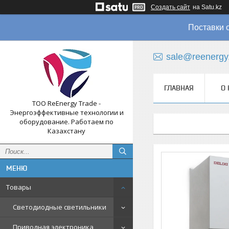
Создать сайт
на Satu.kz
Поставки 
sale@reenergy
ГЛАВНАЯ
О 
ТОО ReEnergy Trade -
Энергоэффективные технологии и
оборудование. Работаем по
Казахстану
Товары
Светодиодные светильники
Приводная электроника