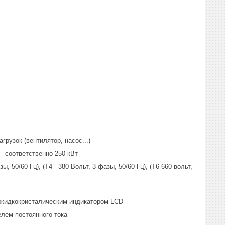
грузок (вентилятор, насос...)
 - соответственно 250 кВт
, 50/60 Гц), (Т4 - 380 Вольт, 3 фазы, 50/60 Гц), (Т6-660 вольт,
 с жидкокристалическим индикатором LCD
елем постоянного тока