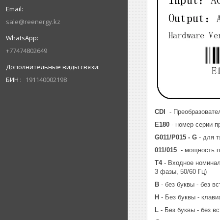
sale@reenergy.kz
+77474802649
БИН
191140002198
CDI
- Преобразовател
E180
- номер серии п
G011/P015 - G
- для 
011/015
- мощность пр
Т4
- Входное номинальн
3 фазы, 50/60 Гц)
В
- без буквы - без 
Н
- Без буквы - клав
L
- Без буквы - без 