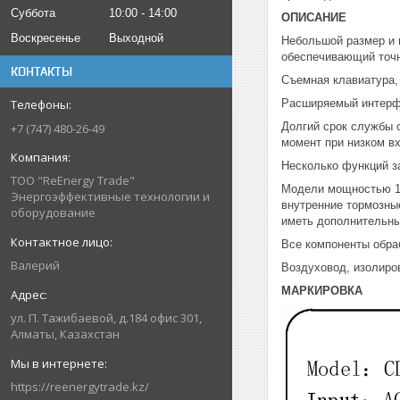
Суббота
10:00
14:00
ОПИСАНИЕ
Воскресенье
Выходной
Небольшой размер и 
обеспечивающий точн
КОНТАКТЫ
Съемная клавиатура,
Расширяемый интерфе
Долгий срок службы 
+7 (747) 480-26-49
момент при низком в
Несколько функций з
ТОО "ReEnergy Trade"
Модели мощностью 15
Энергоэффективные технологии и
внутренние тормозны
оборудование
иметь дополнительны
Все компоненты обра
Валерий
Воздуховод, изолиро
МАРКИРОВКА
ул. П. Тажибаевой, д.184 офис 301,
Алматы, Казахстан
https://reenergytrade.kz/