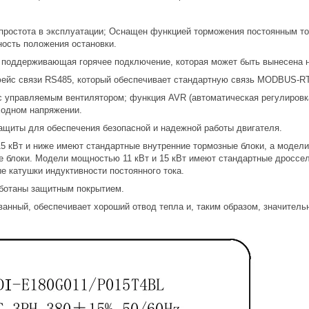
простота в эксплуатации; Оснащен функцией торможения постоянным то
ость положения остановки.
 поддерживающая горячее подключение, которая может быть вынесена н
йс связи RS485, который обеспечивает стандартную связь MODBUS-RT
с управляемым вентилятором; функция AVR (автоматическая регулировк
ходном напряжении.
ащиты для обеспечения безопасной и надежной работы двигателя.
 кВт и ниже имеют стандартные внутренние тормозные блоки, а модели
е блоки. Модели мощностью 11 кВт и 15 кВт имеют стандартные дроссел
е катушки индуктивности постоянного тока.
ботаны защитным покрытием.
ванный, обеспечивает хороший отвод тепла и, таким образом, значител