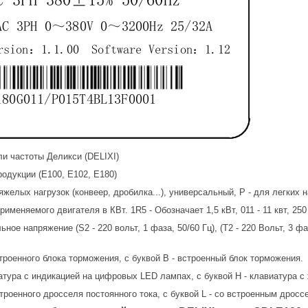
и частоты Деликси (DELIXI)
родукции (Е100, Е102, Е180)
тяжелых нагрузок (конвеер, дробилка...), универсальный, Р - для легких на
именяемого двигателя в КВт. 1R5 - Обозначает 1,5 кВт, 011 - 11 квт, 250
ое напряжение (S2 - 220 вольт, 1 фаза, 50/60 Гц), (Т2 - 220 Вольт, 3 фазы
встроенного блока торможения, с буквой В - встроенный блок торможения.
иатура с индикацией на цифровых LED лампах, с буквой Н - клавиатура
встроенного дросселя постоянного тока, с буквой L - со встроенным дросс