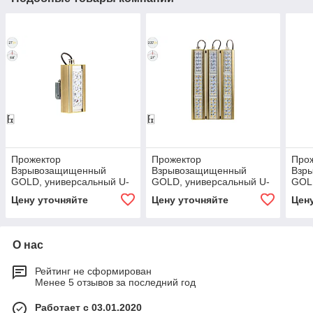
Прожектор
Прожектор
Про
Взрывозащищенный
Взрывозащищенный
Взр
GOLD, универсальный U-
GOLD, универсальный U-
GOLD
1, 27 Вт, 58°
3, 237 Вт, 27°
1, 53
Цену уточняйте
Цену уточняйте
Цен
О нас
Рейтинг не сформирован
Менее 5 отзывов за последний год
Работает с 03.01.2020