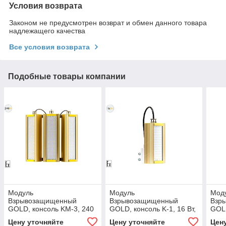
Условия возврата
Законом не предусмотрен возврат и обмен данного товара
надлежащего качества
Все условия возврата
Подобные товары компании
Модуль
Модуль
Мод
Взрывозащищенный
Взрывозащищенный
Взр
GOLD, консоль KM-3, 240
GOLD, консоль K-1, 16 Вт,
GOLD
Вт, светодиодный
светодиодный светильник
свет
Цену уточняйте
Цену уточняйте
Цен
светильник