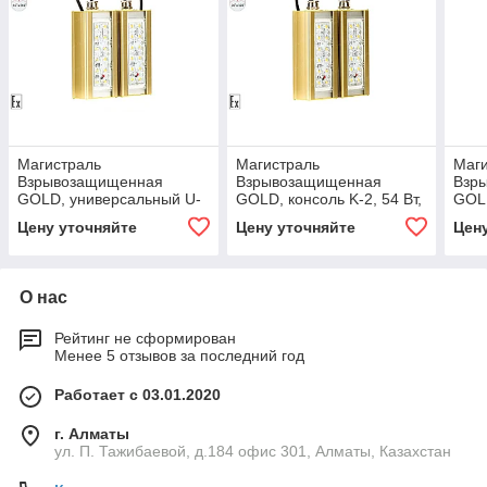
Магистраль
Магистраль
Маг
Взрывозащищенная
Взрывозащищенная
Взр
GOLD, универсальный U-
GOLD, консоль K-2, 54 Вт,
GOLD
2, 54 Вт, 45X140°,
30X120°, светодиодный
1, 2
Цену уточняйте
Цену уточняйте
Цен
светодиодный светильник
светильник
свет
О нас
Рейтинг не сформирован
Менее 5 отзывов за последний год
Работает с 03.01.2020
г. Алматы
ул. П. Тажибаевой, д.184 офис 301, Алматы, Казахстан