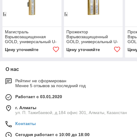
Магистраль
Прожектор
Про
Взрывозащищенная
Взрывозащищенный
Взр
GOLD, универсальный U-
GOLD, универсальный U-
GOLD
1, 79 Вт, 45X140°,
2, 158 Вт, 100°
1, 79
Цену уточняйте
Цену уточняйте
Цен
светодиодный светильник
О нас
Рейтинг не сформирован
Менее 5 отзывов за последний год
Работает с 03.01.2020
г. Алматы
ул. П. Тажибаевой, д.184 офис 301, Алматы, Казахстан
Контакты
Сегодня работает с 10:00 до 18:00