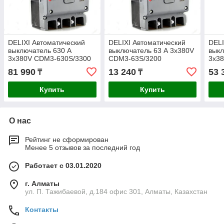
DELIXI Автоматический
DELIXI Автоматический
DELI
выключатель 630 А
выключатель 63 А 3х380V
выкл
3х380V CDM3-630S/3300
CDM3-63S/3200
3х3
81 990
13 240
53 
₸
₸
Купить
Купить
О нас
Рейтинг не сформирован
Менее 5 отзывов за последний год
Работает с 03.01.2020
г. Алматы
ул. П. Тажибаевой, д.184 офис 301, Алматы, Казахстан
Контакты