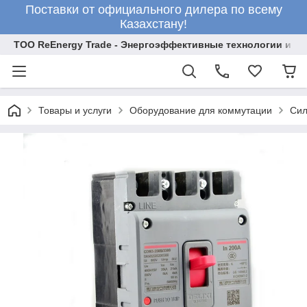
Поставки от официального дилера по всему
Казахстану!
ТОО ReEnergy Trade - Энергоэффективные технологии и об
Товары и услуги
Оборудование для коммутации
Сил