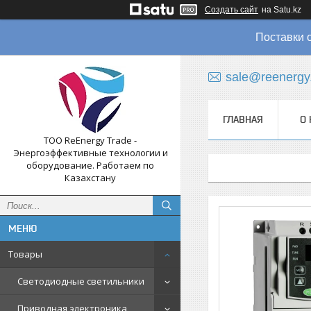
Создать сайт
на Satu.kz
Поставки 
sale@reenergy
ГЛАВНАЯ
О 
ТОО ReEnergy Trade -
Энергоэффективные технологии и
оборудование. Работаем по
Казахстану
Товары
Светодиодные светильники
Приводная электроника