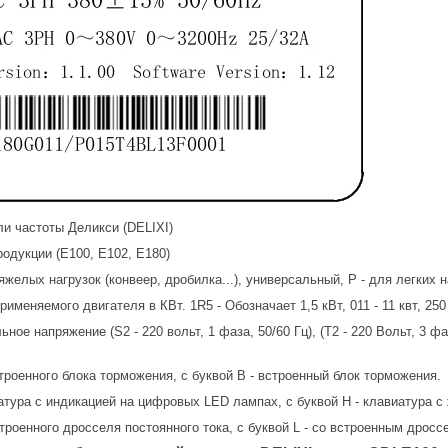
и частоты Деликси (DELIXI)
родукции (Е100, Е102, Е180)
тяжелых нагрузок (конвеер, дробилка...), универсальный, Р - для легких на
именяемого двигателя в КВт. 1R5 - Обозначает 1,5 кВт, 011 - 11 квт, 250
ое напряжение (S2 - 220 вольт, 1 фаза, 50/60 Гц), (Т2 - 220 Вольт, 3 фазы
встроенного блока торможения, с буквой В - встроенный блок торможения.
иатура с индикацией на цифровых LED лампах, с буквой Н - клавиатура
встроенного дросселя постоянного тока, с буквой L - со встроенным дросс