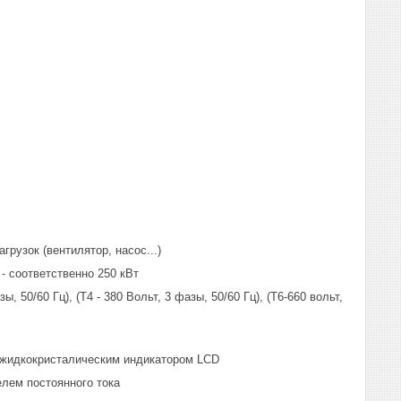
грузок (вентилятор, насос...)
 - соответственно 250 кВт
, 50/60 Гц), (Т4 - 380 Вольт, 3 фазы, 50/60 Гц), (Т6-660 вольт,
 с жидкокристалическим индикатором LCD
елем постоянного тока