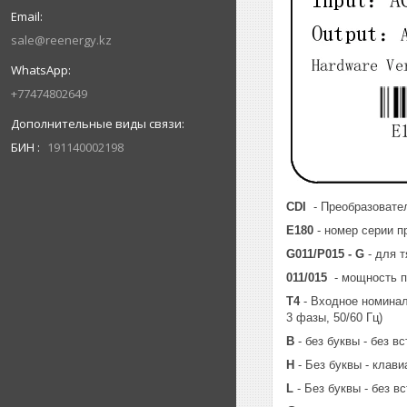
sale@reenergy.kz
+77474802649
БИН
191140002198
CDI
- Преобразовател
E180
- номер серии п
G011/P015 - G
- для 
011/015
- мощность пр
Т4
- Входное номинальн
3 фазы, 50/60 Гц)
В
- без буквы - без 
Н
- Без буквы - клав
L
- Без буквы - без 