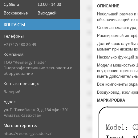
Суббота
10:00
14:00
ОПИСАНИЕ
Воскресенье
Выходной
Небольшой размер и 
обеспечивающий точн
КОНТАКТЫ
Съемная клавиатура,
Расширяемый интерфе
Долгий срок службы 
+7 (747) 480-26-49
момент при низком в
Несколько функций з
ТОО "ReEnergy Trade"
Модели мощностью 15
Энергоэффективные технологии и
внутренние тормозны
оборудование
иметь дополнительны
Все компоненты обра
Валерий
Воздуховод, изолиро
МАРКИРОВКА
ул. П. Тажибаевой, д.184 офис 301,
Алматы, Казахстан
https://reenergytrade.kz/