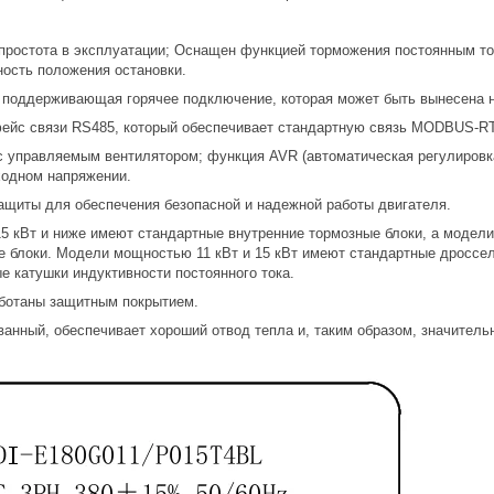
простота в эксплуатации; Оснащен функцией торможения постоянным то
ость положения остановки.
 поддерживающая горячее подключение, которая может быть вынесена н
йс связи RS485, который обеспечивает стандартную связь MODBUS-RT
с управляемым вентилятором; функция AVR (автоматическая регулировк
ходном напряжении.
ащиты для обеспечения безопасной и надежной работы двигателя.
 кВт и ниже имеют стандартные внутренние тормозные блоки, а модели
е блоки. Модели мощностью 11 кВт и 15 кВт имеют стандартные дроссел
е катушки индуктивности постоянного тока.
ботаны защитным покрытием.
ванный, обеспечивает хороший отвод тепла и, таким образом, значител