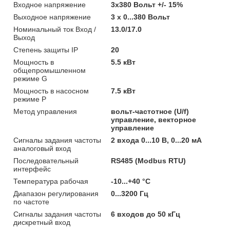
Входное напряжение
3х380 Вольт +/- 15%
Выходное напряжение
3 х 0...380 Вольт
Номинальный ток Вход /
13.0/17.0
Выход
Степень защиты IP
20
Мощность в
5.5 кВт
общепромышленном
режиме G
Мощность в насосном
7.5 кВт
режиме P
Метод управления
вольт-частотное (U/f)
управление, векторное
управление
Сигналы задания частоты
2 входа 0...10 В, 0...20 мА
аналоговый вход
Последовательный
RS485 (Modbus RTU)
интерфейс
Температура рабочая
-10...+40 °C
Диапазон регулирования
0...3200 Гц
по частоте
Сигналы задания частоты
6 входов до 50 кГц
дискретный вход