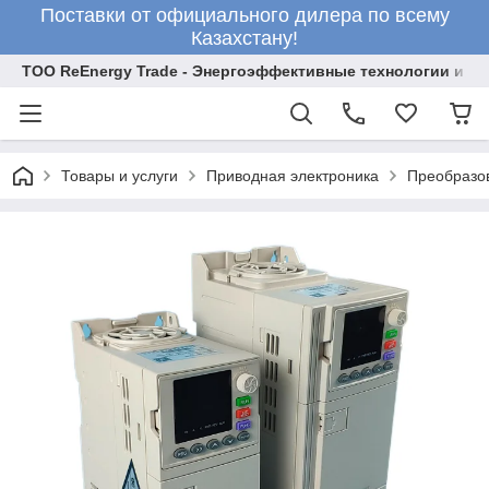
Поставки от официального дилера по всему
Казахстану!
ТОО ReEnergy Trade - Энергоэффективные технологии и об
Товары и услуги
Приводная электроника
Преобразо