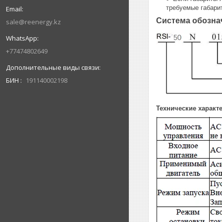
требуемые габари
Система обозна
sale@reenergy.kz
+77474802649
БИН
191140002198
Технические характ