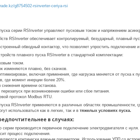
trade.kz/g8754502-rsinverter-ceriya-rsi
 пуска серии RSInverter управляют пусковым током и напряжением асинх
йств RSInverter обеспечивает контролируемый, безударный, плавный пу
встроенный обводный контактор, что позволяет упростить подключение 
ройств плавного пуска RSInverter в стандартной комплектации:
ковым током.
к изменяются плавно, без скачков.
птимизирован, включая применения, где нагрузка меняется от пуска к пу
в, где момент инерции более 20%.
 снижения времени останова.
 перезапуск при возникновении ошибки или сбое питания.
евой протокол Modbus RTU.
пуска RSInverter применяются в различных областях промышленности, г
гут использоваться как в легких, так и в
тяжелых условиях пуска.
предпочтительнее в случаях:
 серии производится первичное подключение электродвигателя с нуля. 
сит процесс подключения.
являются критически важным параметром. Использование УПП со встро