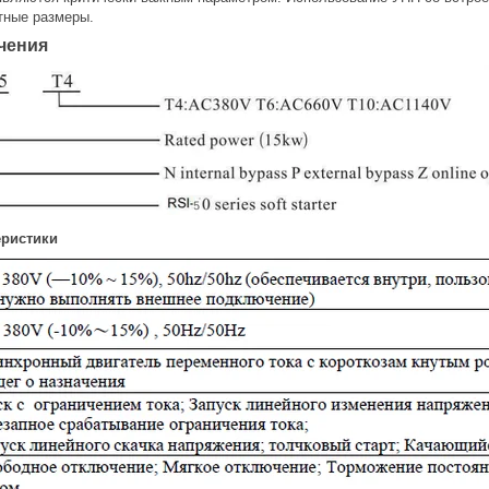
тные размеры.
чения
еристики