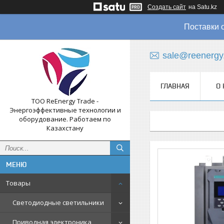
Создать сайт
на Satu.kz
Поставки 
sale@reenergy
ГЛАВНАЯ
О 
ТОО ReEnergy Trade -
Энергоэффективные технологии и
оборудование. Работаем по
Казахстану
Товары
Светодиодные светильники
Приводная электроника