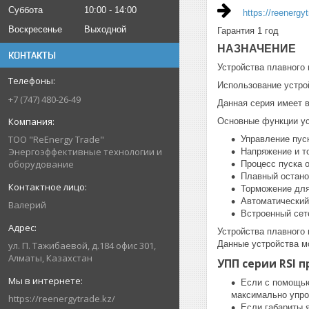
Суббота
10:00
14:00
https://reenergy
Воскресенье
Выходной
Гарантия 1 год
НАЗНАЧЕНИЕ
КОНТАКТЫ
Устройства плавного
Использование устро
+7 (747) 480-26-49
Данная серия имеет 
Основные функции уст
ТОО "ReEnergy Trade"
Управление пус
Энергоэффективные технологии и
Напряжение и то
оборудование
Процесс пуска о
Плавный остано
Торможение для
Автоматический
Валерий
Встроенный сет
Устройства плавного 
Данные устройства мо
ул. П. Тажибаевой, д.184 офис 301,
Алматы, Казахстан
УПП серии RSI 
Если с помощью
максимально упро
https://reenergytrade.kz/
Если габариты 