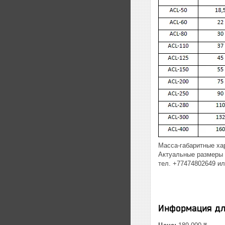
Масса-габаритные хар
Актуальные размеры 
тел. +77474802649 и
Информация дл