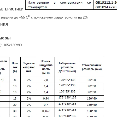
АКТЕРИСТИКИ
0
ьзования до +55 С
с понижением характеристик на 2%
ения
змеры
м): 105x130x90