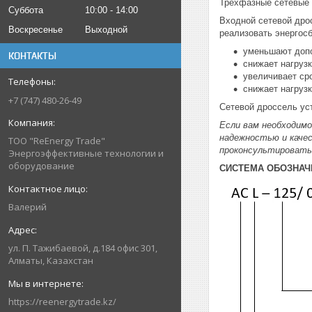
Трехфазные сетевые 
Суббота
10:00
14:00
Входной сетевой дро
Воскресенье
Выходной
реализовать энергос
уменьшают допо
КОНТАКТЫ
снижает нагрузк
увеличивает ср
снижает нагрузк
+7 (747) 480-26-49
Сетевой дроссель ус
Если вам необходим
надежностью и качес
ТОО "ReEnergy Trade"
проконсультировать
Энергоэффективные технологии и
оборудование
СИСТЕМА ОБОЗНАЧ
Валерий
ул. П. Тажибаевой, д.184 офис 301,
Алматы, Казахстан
https://reenergytrade.kz/