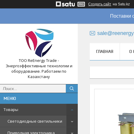
Создать сайт
на Satu.kz
Поставки 
sale@reenergy
ГЛАВНАЯ
О 
ТОО ReEnergy Trade -
Энергоэффективные технологии и
оборудование. Работаем по
Казахстану
Товары
Светодиодные светильники
Приводная электроника