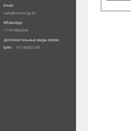
sale@reenergy.kz
+77474802649
БИН
191140002198