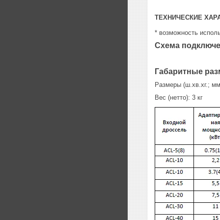
ТЕХНИЧЕСКИЕ ХАР
* возможность испол
Схема подключ
Габаритные ра
Размеры (ш.хв.хг.; м
Вес (нетто): 3 кг