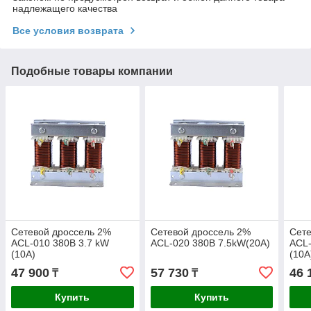
надлежащего качества
Все условия возврата
Подобные товары компании
Сетевой дроссель 2%
Сетевой дроссель 2%
Сете
ACL-010 380В 3.7 kW
ACL-020 380В 7.5kW(20А)
ACL-
(10А)
(10А
47 900
57 730
46 
₸
₸
Купить
Купить