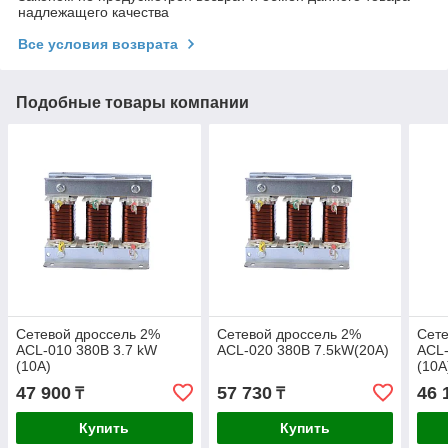
надлежащего качества
Все условия возврата
Подобные товары компании
Сетевой дроссель 2%
Сетевой дроссель 2%
Сете
ACL-010 380В 3.7 kW
ACL-020 380В 7.5kW(20А)
ACL-
(10А)
(10А
47 900
57 730
46 
₸
₸
Купить
Купить