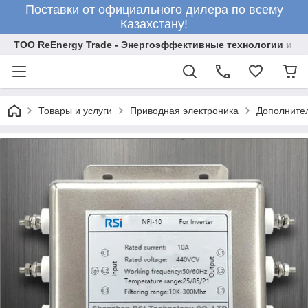
Поставки от официального дилера по всему
Казахстану!
ТОО ReEnergy Trade - Энергоэффективные технологии и об
Товары и услуги
Приводная электроника
Дополните