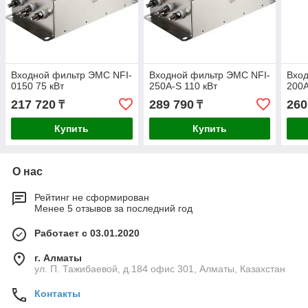
Входной фильтр ЭМС NFI-
Входной фильтр ЭМС NFI-
Вход
0150 75 кВт
250A-S 110 кВт
200A
217 720
289 790
260
₸
₸
Купить
Купить
О нас
Рейтинг не сформирован
Менее 5 отзывов за последний год
Работает с 03.01.2020
г. Алматы
ул. П. Тажибаевой, д.184 офис 301, Алматы, Казахстан
Контакты