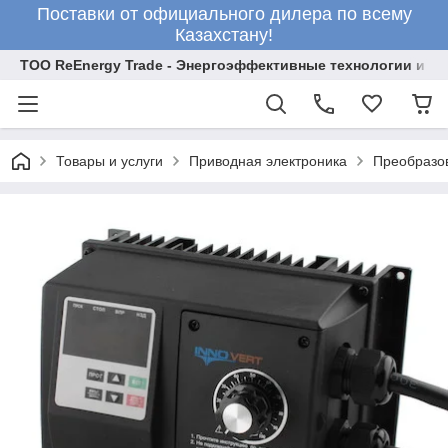
Поставки от официального дилера по всему
Казахстану!
ТОО ReEnergy Trade - Энергоэффективные технологии и об
Товары и услуги
Приводная электроника
Преобразо