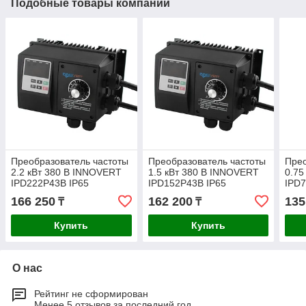
Подобные товары компании
Преобразователь частоты
Преобразователь частоты
Прео
2.2 кВт 380 В INNOVERT
1.5 кВт 380 В INNOVERT
0.75
IPD222P43B IP65
IPD152P43B IP65
IPD7
166 250
162 200
135
₸
₸
Купить
Купить
О нас
Рейтинг не сформирован
Менее 5 отзывов за последний год