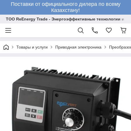
Поставки от официального дилера по всему
Казахстану!
ТОО ReEnergy Trade - Энергоэффективные технологии и об
Товары и услуги
Приводная электроника
Преобразо