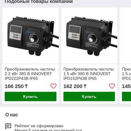
Подобные товары компании
Преобразователь частоты
Преобразователь частоты
Прео
2.2 кВт 380 В INNOVERT
1.5 кВт 380 В INNOVERT
1.5 
IPD222P43B IP65
IPD152P43B IP65
IPD1
166 250
162 200
145
₸
₸
Купить
Купить
О нас
Рейтинг не сформирован
Менее 5 отзывов за последний год