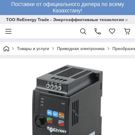
Поставки от официального дилера по всему
Казахстану!
ТОО ReEnergy Trade - Энергоэффективные технологии и об
Товары и услуги
Приводная электроника
Преобразо