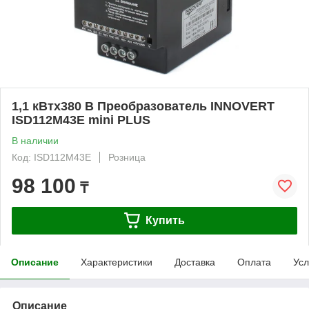
1,1 кВтx380 В Преобразователь INNOVERT
ISD112M43E mini PLUS
В наличии
Код: ISD112M43E
Розница
98 100
₸
Купить
Описание
Характеристики
Доставка
Оплата
Усл
Описание