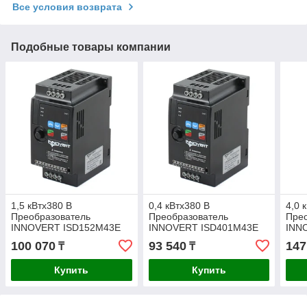
Все условия возврата
Подобные товары компании
1,5 кВтx380 В
0,4 кВтx380 В
4,0 
Преобразователь
Преобразователь
Пре
INNOVERT ISD152M43E
INNOVERT ISD401M43E
INN
mini PLUS
mini PLUS
mini
100 070
93 540
147
₸
₸
Купить
Купить