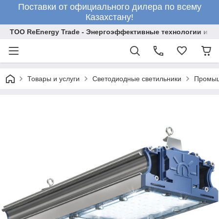
Поставки от официального дилера по всему
Казахстану!
ТОО ReEnergy Trade - Энергоэффективные технологии и об
Товары и услуги
Светодиодные светильники
Промыш