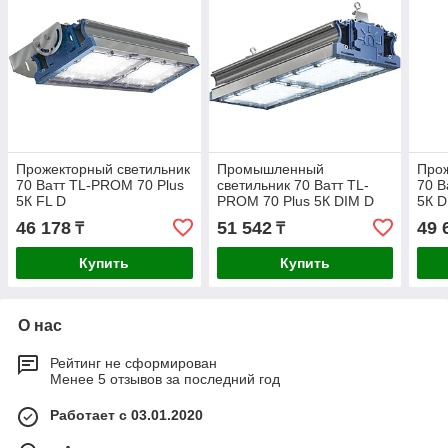
Прожекторный светильник
Промышленный
Прож
70 Ватт TL-PROM 70 Plus
светильник 70 Ватт TL-
70 В
5К FL D
PROM 70 Plus 5К DIM D
5К D
46 178
51 542
49 
₸
₸
Купить
Купить
О нас
Рейтинг не сформирован
Менее 5 отзывов за последний год
Работает с 03.01.2020