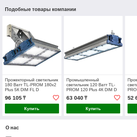
Подобные товары компании
Прожекторный светильник
Промышленный
Про
180 Ватт TL-PROM 180х2
светильник 120 Ватт TL-
свет
Plus 5К DIM FL D
PROM 120 Plus 4К DIM D
PROM
96 105
63 040
52 
₸
₸
Купить
Купить
О нас