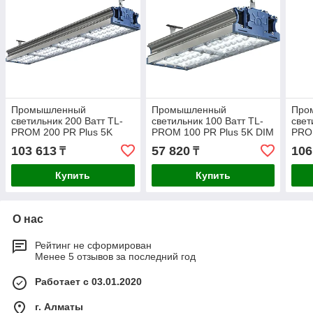
Промышленный
Промышленный
Про
светильник 200 Ватт TL-
светильник 100 Ватт TL-
свет
PROM 200 PR Plus 5K
PROM 100 PR Plus 5K DIM
PROM
(K40)
(К40)
(K15
103 613
57 820
106
₸
₸
Купить
Купить
О нас
Рейтинг не сформирован
Менее 5 отзывов за последний год
Работает с 03.01.2020
г. Алматы