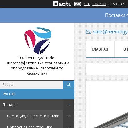
Создать сайт
на Satu.kz
Поставки 
sale@reenergy
ГЛАВНАЯ
О 
ТОО ReEnergy Trade -
Энергоэффективные технологии и
оборудование. Работаем по
Казахстану
Товары
Светодиодные светильники
Приводная электроника