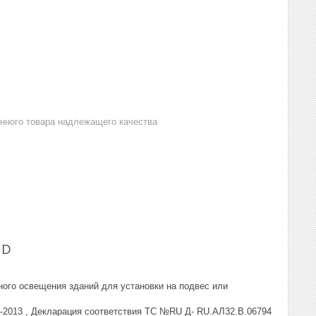
анного товара надлежащего качества
 D
ого освещения зданий для установки на подвес или
1-2013 , Декларация соответствия ТС №RU Д- RU.АЛ32.В.06794