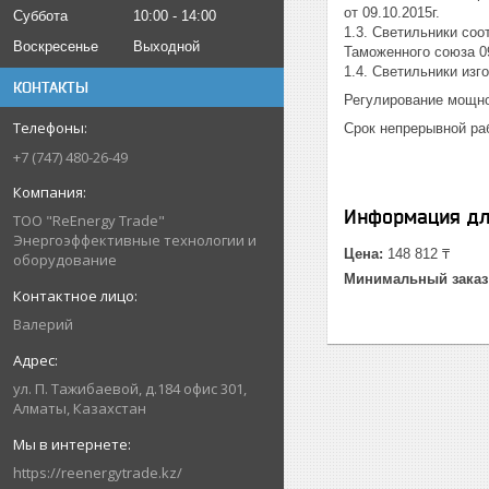
от 09.10.2015г.
Суббота
10:00
14:00
1.3. Светильники со
Воскресенье
Выходной
Таможенного союза 0
1.4. Светильники изг
КОНТАКТЫ
Регулирование мощно
Срок непрерывной раб
+7 (747) 480-26-49
Информация дл
ТОО "ReEnergy Trade"
Энергоэффективные технологии и
Цена:
148 812 ₸
оборудование
Минимальный заказ
Валерий
ул. П. Тажибаевой, д.184 офис 301,
Алматы, Казахстан
https://reenergytrade.kz/