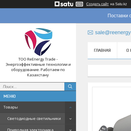
Создать сайт
на Satu.kz
Поставки 
sale@reenergy
ГЛАВНАЯ
О 
ТОО ReEnergy Trade -
Энергоэффективные технологии и
оборудование. Работаем по
Казахстану
Товары
Светодиодные светильники
Приводная электроника