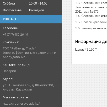
1.3. Светильники со
Суббота
10:00
14:00
Таможенного союза от
Воскресенье
Выходной
2011 года №879.
1.4. Светильники из
КОНТАКТЫ
1.5. Способ креплени
1.6. Регулирование 
+7 (747) 480-26-49
Информация дл
ТОО "ReEnergy Trade"
Цена:
43 150 ₸
Энергоэффективные технологии и
оборудование
Валерий
ул. П. Тажибаевой, д.184 офис 301,
Алматы, Казахстан
https://reenergytrade.kz/