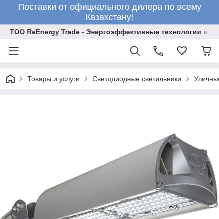
Поставки от официального дилера по всему
Казахстану!
ТОО ReEnergy Trade - Энергоэффективные технологии и об
Товары и услуги
Светодиодные светильники
Уличны