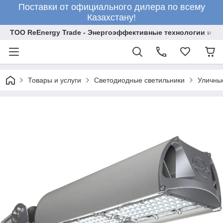
Поставки от официального дилера по всему
Казахстану!
ТОО ReEnergy Trade - Энергоэффективные технологии и об
Товары и услуги
Светодиодные светильники
Уличны