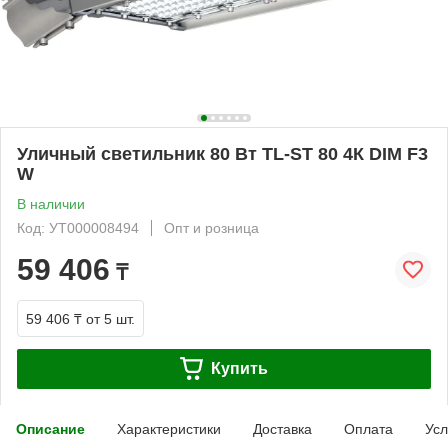
Уличный светильник 80 Вт TL-ST 80 4К DIM F3
W
В наличии
Код: УТ000008494
Опт и розница
59 406
₸
59 406 ₸
от 5 шт.
Купить
Описание
Характеристики
Доставка
Оплата
Усл