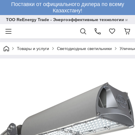
Поставки от официального дилера по всему
Казахстану!
ТОО ReEnergy Trade - Энергоэффективные технологии и об
Товары и услуги
Светодиодные светильники
Уличны