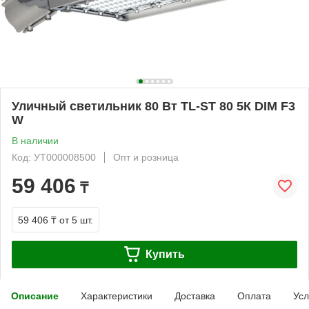
Уличный светильник 80 Вт TL-ST 80 5К DIM F3
W
В наличии
Код: УТ000008500
Опт и розница
59 406
₸
59 406 ₸
от 5 шт.
Купить
Описание
Характеристики
Доставка
Оплата
Усл