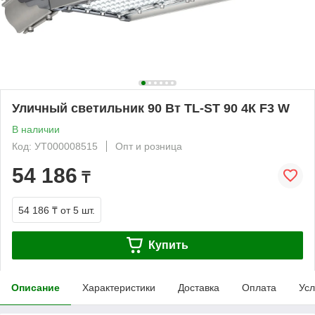
Уличный светильник 90 Вт TL-ST 90 4К F3 W
В наличии
Код: УТ000008515
Опт и розница
54 186
₸
54 186 ₸
от 5 шт.
Купить
Описание
Характеристики
Доставка
Оплата
Усл