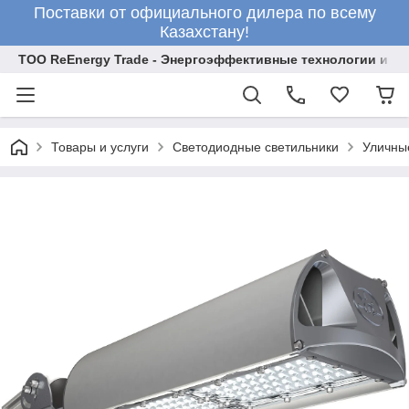
Поставки от официального дилера по всему
Казахстану!
ТОО ReEnergy Trade - Энергоэффективные технологии и об
Товары и услуги
Светодиодные светильники
Уличны