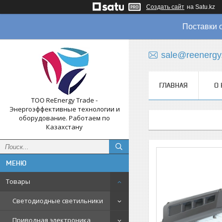
Создать сайт
на Satu.kz
Поставки 
sale@reenergy
ГЛАВНАЯ
О 
ТОО ReEnergy Trade -
Энергоэффективные технологии и
оборудование. Работаем по
Казахстану
Товары
Светодиодные светильники
Приводная электроника