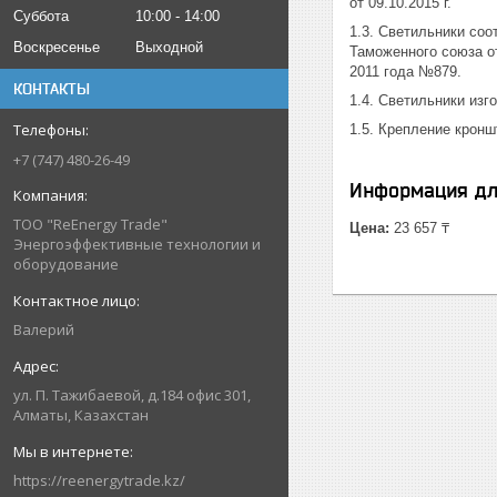
от 09.10.2015 г.
Суббота
10:00
14:00
1.3. Светильники со
Воскресенье
Выходной
Таможенного союза от
2011 года №879.
КОНТАКТЫ
1.4. Светильники из
1.5. Крепление крон
+7 (747) 480-26-49
Информация дл
ТОО "ReEnergy Trade"
Цена:
23 657 ₸
Энергоэффективные технологии и
оборудование
Валерий
ул. П. Тажибаевой, д.184 офис 301,
Алматы, Казахстан
https://reenergytrade.kz/