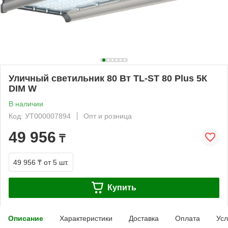
Уличный светильник 80 Вт TL-ST 80 Plus 5К
DIM W
В наличии
Код: УТ000007894
Опт и розница
49 956
₸
49 956 ₸
от 5 шт.
Купить
Описание
Характеристики
Доставка
Оплата
Усл