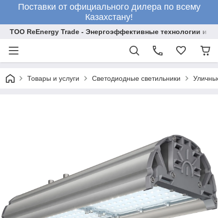
Поставки от официального дилера по всему
Казахстану!
ТОО ReEnergy Trade - Энергоэффективные технологии и об
Товары и услуги
Светодиодные светильники
Уличны