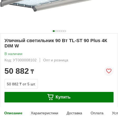
Уличный светильник 90 Вт TL-ST 90 Plus 4К
DIM W
В наличии
Код: УТ000008102
Опт и розница
50 882
₸
50 882 ₸
от 5 шт.
Купить
Описание
Характеристики
Доставка
Оплата
Усл