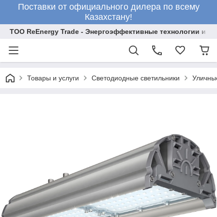
Поставки от официального дилера по всему
Казахстану!
ТОО ReEnergy Trade - Энергоэффективные технологии и об
Товары и услуги
Светодиодные светильники
Уличны