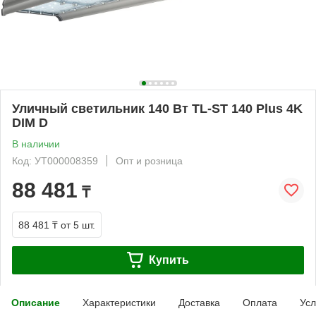
Уличный светильник 140 Вт TL-ST 140 Plus 4K
DIM D
В наличии
Код: УТ000008359
Опт и розница
88 481
₸
88 481 ₸
от 5 шт.
Купить
Описание
Характеристики
Доставка
Оплата
Усл