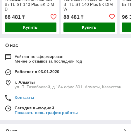
Вт TL-ST 140 Plus 5K DIM
Вт TL-ST 140 Plus 5K DIM
Вт T
D
W
88 481
88 481
96 
₸
₸
Купить
Купить
О нас
Рейтинг не сформирован
Менее 5 отзывов за последний год
Работает с 03.01.2020
г. Алматы
ул. П. Тажибаевой, д.184 офис 301, Алматы, Казахстан
Контакты
Сегодня выходной
Показать весь график работы
О нас