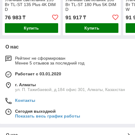
Вт TL-ST 135 Plus 4K DIM
Вт TL-ST 180 Plus 5K DIM
Вт T
D
D
W
76 983
91 917
91 
₸
₸
Купить
Купить
О нас
Рейтинг не сформирован
Менее 5 отзывов за последний год
Работает с 03.01.2020
г. Алматы
ул. П. Тажибаевой, д.184 офис 301, Алматы, Казахстан
Контакты
Сегодня выходной
Показать весь график работы
О нас