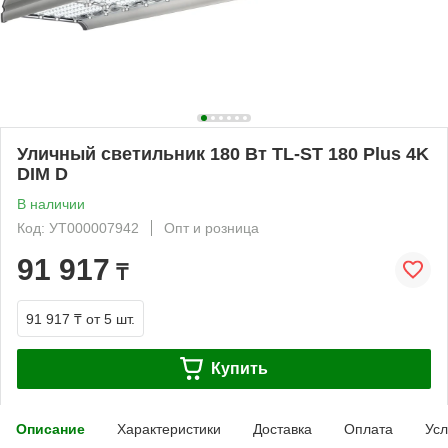
Уличный светильник 180 Вт TL-ST 180 Plus 4K
DIM D
В наличии
Код: УТ000007942
Опт и розница
91 917
₸
91 917 ₸
от 5 шт.
Купить
Описание
Характеристики
Доставка
Оплата
Усл