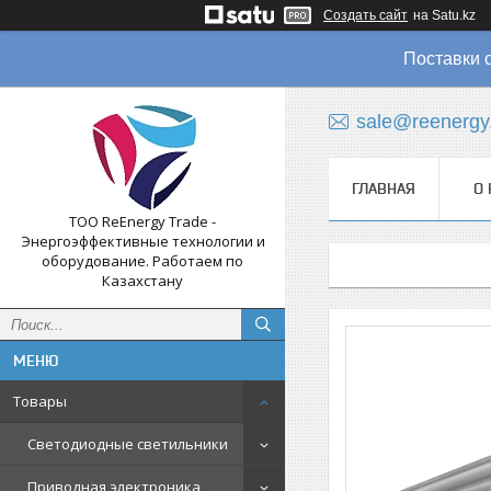
Создать сайт
на Satu.kz
Поставки 
sale@reenergy
ГЛАВНАЯ
О 
ТОО ReEnergy Trade -
Энергоэффективные технологии и
оборудование. Работаем по
Казахстану
Товары
Светодиодные светильники
Приводная электроника