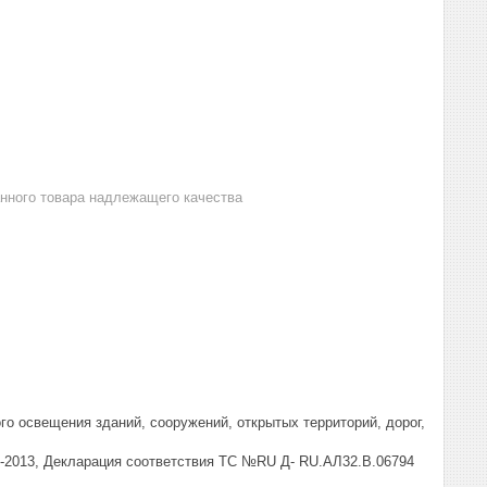
анного товара надлежащего качества
о освещения зданий, сооружений, открытых территорий, дорог,
41-2013, Декларация соответствия ТС №RU Д- RU.АЛ32.В.06794