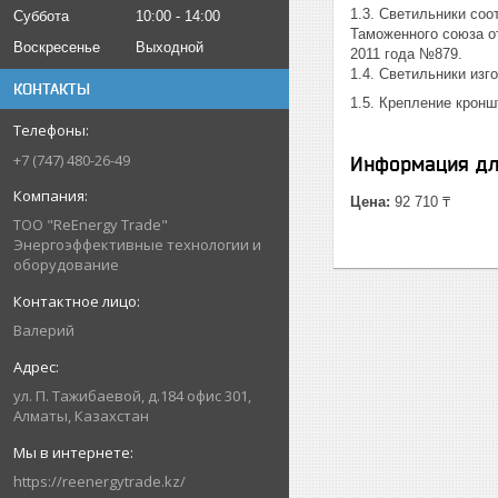
1.3. Светильники со
Суббота
10:00
14:00
Таможенного союза от
Воскресенье
Выходной
2011 года №879.
1.4. Светильники из
КОНТАКТЫ
1.5. Крепление крон
+7 (747) 480-26-49
Информация дл
Цена:
92 710 ₸
ТОО "ReEnergy Trade"
Энергоэффективные технологии и
оборудование
Валерий
ул. П. Тажибаевой, д.184 офис 301,
Алматы, Казахстан
https://reenergytrade.kz/