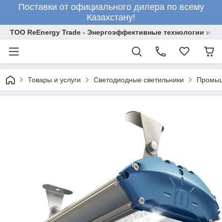
Поставки от официального дилера по всему
Казахстану!
ТОО ReEnergy Trade - Энергоэффективные технологии и об
Товары и услуги
Светодиодные светильники
Промыш