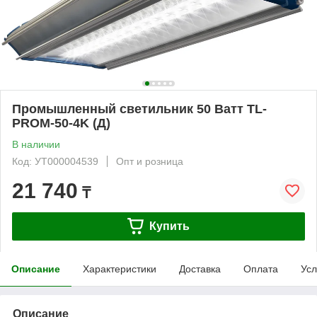
Промышленный светильник 50 Ватт TL-
PROM-50-4K (Д)
В наличии
Код: УТ000004539
Опт и розница
21 740
₸
Купить
Описание
Характеристики
Доставка
Оплата
Усл
Описание