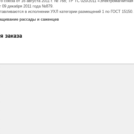
 союза от 16 августа 2011 г. № 768; ТР ТС 020/2011 «Электромагнитна
 09 декабря 2011 года №879.
готавливаются в исполнении УХЛ категории размещений 1 по ГОСТ 15150.
ащивание рассады и саженцев
я заказа