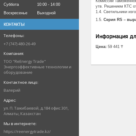
Комиссии Таможенного
Суббота
10:00
14:00
утв. Решением КТС от
1.4. Светильники из
Воскресенье
Выходной
1.5.
Серия RS – выр
КОНТАКТЫ
Информация дл
+7 (747) 480-26-49
Цена:
59 441 ₸
ТОО "ReEnergy Trade"
Энергоэффективные технологии и
оборудование
Валерий
ул. П. Тажибаевой, д.184 офис 301,
Алматы, Казахстан
https://reenergytrade.kz/