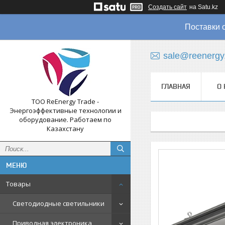
Создать сайт
на Satu.kz
Поставки 
sale@reenergy
ГЛАВНАЯ
О 
ТОО ReEnergy Trade -
Энергоэффективные технологии и
оборудование. Работаем по
Казахстану
Товары
Светодиодные светильники
Приводная электроника