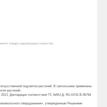
анного товара надлежащего качества
искусственной подсветки растений. В светильнике применены
тия растений..
1- 2013, Декларация соответствия ТС №RU Д- RU.АЛ32.В.06794
низковольтного оборудования», утвержденным Решением