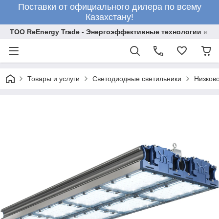
Поставки от официального дилера по всему
Казахстану!
ТОО ReEnergy Trade - Энергоэффективные технологии и об
Товары и услуги
Светодиодные светильники
Низков