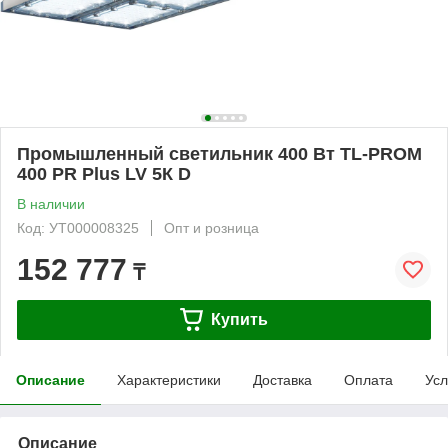
Промышленный светильник 400 Вт TL-PROM
400 PR Plus LV 5К D
В наличии
Код: УТ000008325
Опт и розница
152 777
₸
Купить
Описание
Характеристики
Доставка
Оплата
Усл
Описание