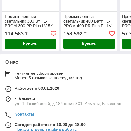
Промышленный
Промышленный
Про
светильник 300 Вт TL-
светильник 400 Ватт TL-
свет
PROM 300 PR Plus LV 5К
PROM 400 PR Plus FL LV
PROM
D
5К D
D
114 583
158 592
57 
₸
₸
Купить
Купить
О нас
Рейтинг не сформирован
Менее 5 отзывов за последний год
Работает с 03.01.2020
г. Алматы
ул. П. Тажибаевой, д.184 офис 301, Алматы, Казахстан
Контакты
Сегодня работает с 10:00 до 18:00
Показать весь график работы