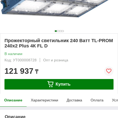
Прожекторный светильник 240 Ватт TL-PROM
240х2 Plus 4К FL D
В наличии
Код: УТ000008728
Опт и розница
121 937
₸
Купить
Описание
Характеристики
Доставка
Оплата
Усл
Описание