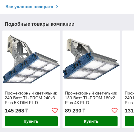
Все условия возврата
Подобные товары компании
Прожекторный светильник
Прожекторный светильник
Прож
240 Ватт TL-PROM 240х3
180 Ватт TL-PROM 180х2
240 
Plus 5К DIM FL D
Plus 4К FL D
Plus
145 268
89 230
131
₸
₸
Купить
Купить