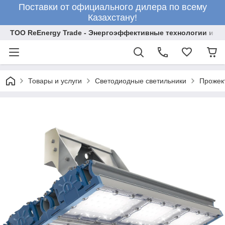
Поставки от официального дилера по всему
Казахстану!
ТОО ReEnergy Trade - Энергоэффективные технологии и об
Товары и услуги
Светодиодные светильники
Прожек