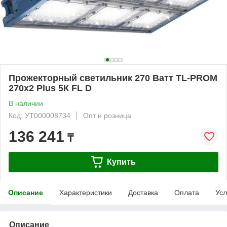
Прожекторный светильник 270 Ватт TL-PROM
270х2 Plus 5К FL D
В наличии
Код: УТ000008734
Опт и розница
136 241
₸
Купить
Описание
Характеристики
Доставка
Оплата
Усл
Описание