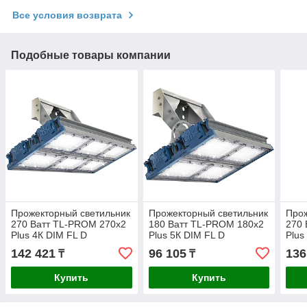
Все условия возврата
Подобные товары компании
Прожекторный светильник
Прожекторный светильник
Прож
270 Ватт TL-PROM 270х2
180 Ватт TL-PROM 180х2
270 
Plus 4К DIM FL D
Plus 5К DIM FL D
Plus
142 421
96 105
136
₸
₸
Купить
Купить