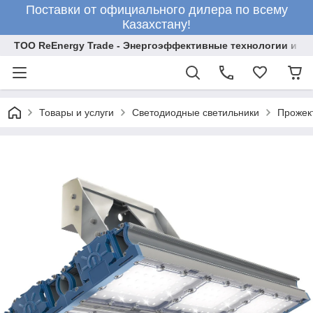
Поставки от официального дилера по всему
Казахстану!
ТОО ReEnergy Trade - Энергоэффективные технологии и об
Товары и услуги
Светодиодные светильники
Прожек