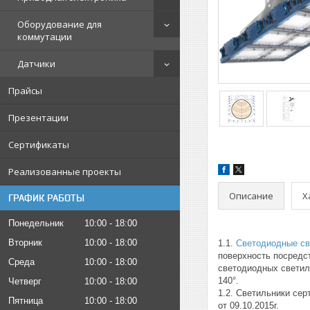
Оборудование для
коммутации
Датчики
Прайсы
Презентации
Сертификаты
Реализованные проекты
Описание
Х
ГРАФИК РАБОТЫ
Понедельник
10:00
18:00
Вторник
10:00
18:00
1.1.
Светодиодные св
поверхность посредст
Среда
10:00
18:00
светодиодных светил
140°.
Четверг
10:00
18:00
1.2. Светильники се
Пятница
10:00
18:00
от 09.10.2015г.