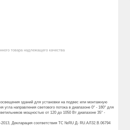
анного товара надлежащего качества
свещения зданий для установки на подвес или монтажную
 угла направления светового потока в диапазоне 0° - 180° для
ветильников мощностью от 120 до 1050 Вт диапазоне 35° -
41-2013, Декларация соответствия ТС №RU Д- RU.АЛ32.В.06794