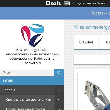
Создать сайт
на Satu.kz
Поставки 
sale@reenergy
ГЛАВНАЯ
О 
ТОО ReEnergy Trade -
Энергоэффективные технологии и
оборудование. Работаем по
Казахстану
Товары
Светодиодные светильники
Приводная электроника