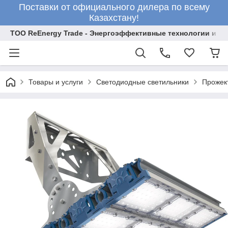
Поставки от официального дилера по всему
Казахстану!
ТОО ReEnergy Trade - Энергоэффективные технологии и об
Товары и услуги
Светодиодные светильники
Прожек