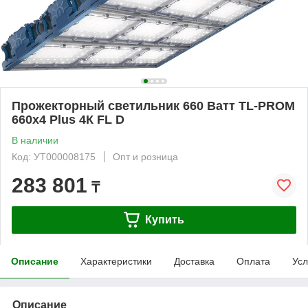
Прожекторный светильник 660 Ватт TL-PROM
660х4 Plus 4К FL D
В наличии
Код: УТ000008175
Опт и розница
283 801
₸
Купить
Описание
Характеристики
Доставка
Оплата
Усл
Описание