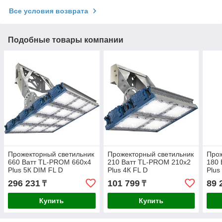
Все условия возврата
Подобные товары компании
Прожекторный светильник
Прожекторный светильник
Прож
660 Ватт TL-PROM 660х4
210 Ватт TL-PROM 210х2
180 
Plus 5К DIM FL D
Plus 4К FL D
Plus
296 231
101 799
89 
₸
₸
Купить
Купить