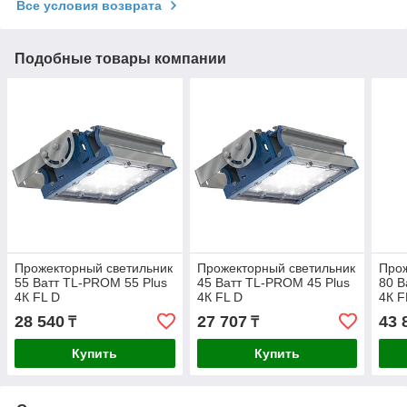
Все условия возврата
Подобные товары компании
Прожекторный светильник
Прожекторный светильник
Прож
55 Ватт TL-PROM 55 Plus
45 Ватт TL-PROM 45 Plus
80 В
4К FL D
4К FL D
4К F
28 540
27 707
43 
₸
₸
Купить
Купить