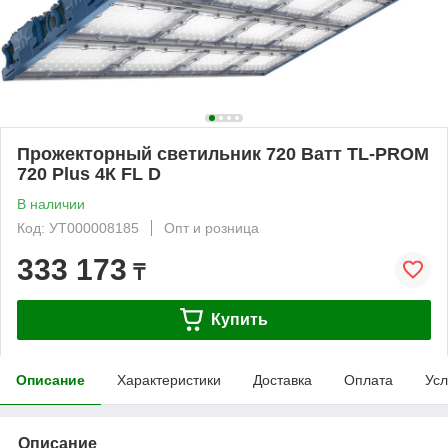
Прожекторный светильник 720 Ватт TL-PROM
720 Plus 4К FL D
В наличии
Код: УТ000008185
Опт и розница
333 173
₸
Купить
Описание
Характеристики
Доставка
Оплата
Усл
Описание