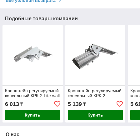
Все условия возврата
Подобные товары компании
Кронштейн регулируемый
Кронштейн регулируемый
Кро
консольный КРК-2 Lite wall
консольный КРК-2
конс
6 013
5 139
5 6
₸
₸
Купить
Купить
О нас