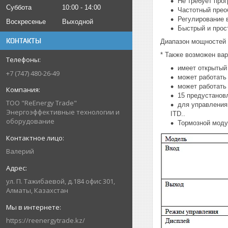
Не требует прог
Суббота
10:00
14:00
Частотный прео
Регулирование 
Воскресенье
Выходной
Быстрый и прос
КОНТАКТЫ
Диапазон мощностей о
* Также возможен вар
имеет открытый
+7 (747) 480-26-49
может работать 
может работать
15 предустанов
ТОО "ReEnergy Trade"
для управления
Энергоэффективные технологии и
ITD..
оборудование
Тормозной модул
Валерий
ул. П. Тажибаевой, д.184 офис 301,
Алматы, Казахстан
https://reenergytrade.kz/