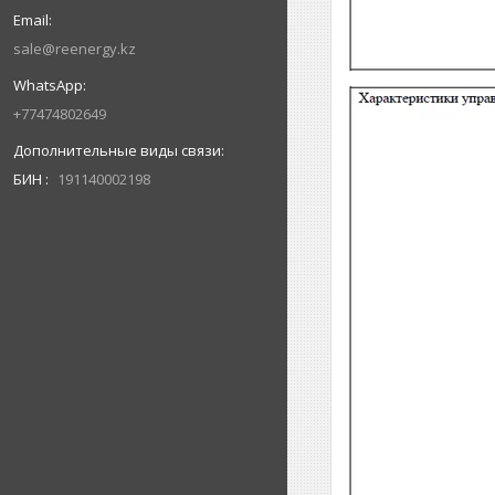
sale@reenergy.kz
+77474802649
БИН
191140002198