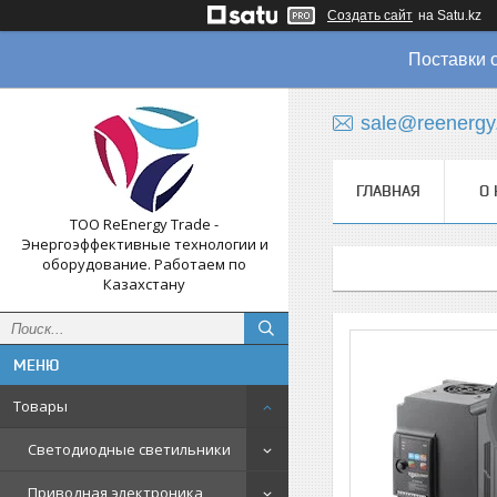
Создать сайт
на Satu.kz
Поставки 
sale@reenergy
ГЛАВНАЯ
О 
ТОО ReEnergy Trade -
Энергоэффективные технологии и
оборудование. Работаем по
Казахстану
Товары
Светодиодные светильники
Приводная электроника